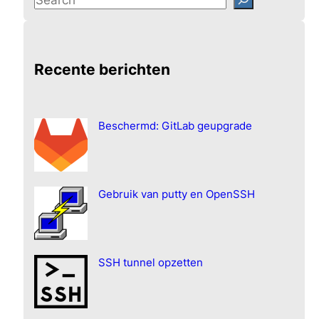
e
a
r
Recente berichten
c
h
Beschermd: GitLab geupgrade
Gebruik van putty en OpenSSH
SSH tunnel opzetten