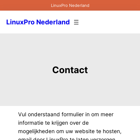
Ga
LinuxPro Nederland
naar
de
LinuxPro Nederland
inhoud
Contact
Vul onderstaand formulier in om meer
informatie te krijgen over de
mogelijkheden om uw website te hosten,
email door LinuxPro te laten verzorgen